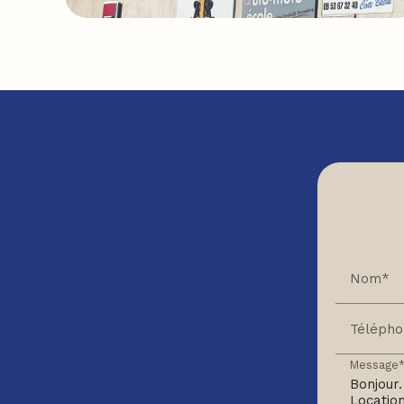
Nom*
Téléph
Message