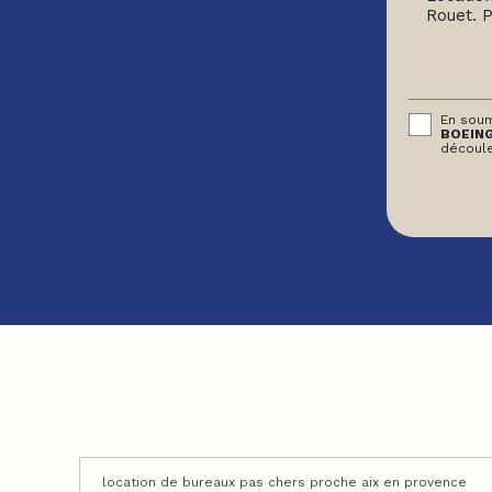
En soum
BOEIN
découl
location de bureaux pas chers proche aix en provence