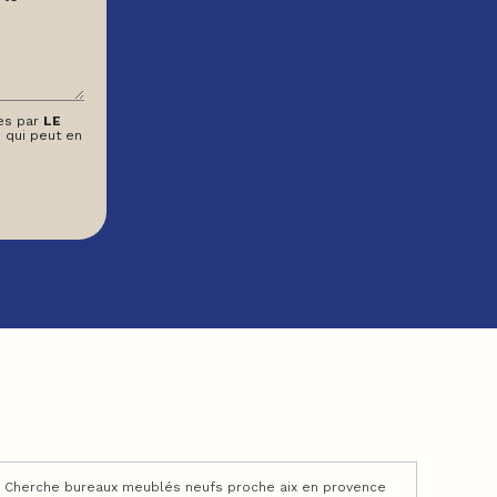
ées par
LE
 qui peut en
Cherche bureaux meublés neufs proche aix en provence