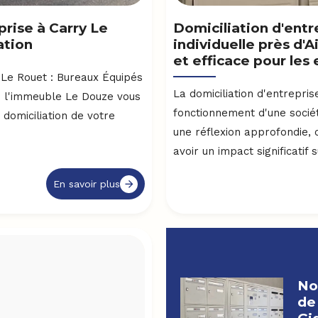
rise à Carry Le
Domiciliation d'entr
ation
individuelle près d'
et efficace pour les
 Le Rouet : Bureaux Équipés
La domiciliation d'entrepri
ns l'immeuble Le Douze vous
fonctionnement d'une sociét
 domiciliation de votre
une réflexion approfondie, c
avoir un impact significatif su
En savoir plus
No
de