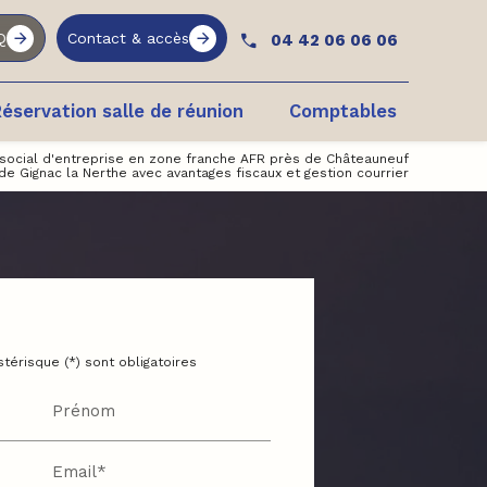
Q
Contact & accès
04 42 06 06 06
éservation salle de réunion
Comptables
e social d'entreprise en zone franche AFR près de Châteauneuf
de Gignac la Nerthe avec avantages fiscaux et gestion courrier
térisque (*) sont obligatoires
Prénom
Email*