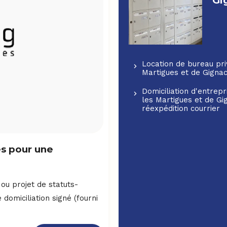
Gi
Location de bureau pri
Martigues et de Gignac
Domiciliation d'entre
les Martigues et de Gi
réexpédition courrier
es pour une
s ou projet de statuts-
 domiciliation signé (fourni