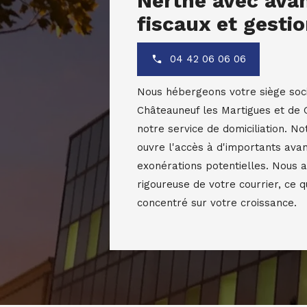
Nerthe avec ava
fiscaux et gestio
04 42 06 06 06
Nous hébergeons votre siège soci
Châteauneuf les Martigues et de 
notre service de domiciliation. N
ouvre l'accès à d'importants avan
exonérations potentielles. Nous 
rigoureuse de votre courrier, ce 
concentré sur votre croissance.