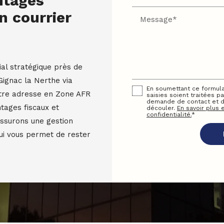
ntages
n courrier
Message*
al stratégique près de
Gignac la Nerthe via
En soumettant ce formula
otre adresse en Zone AFR
saisies soient traitées p
demande de contact et de
tages fiscaux et
découler.
En savoir plus 
confidentialité.
*
assurons une gestion
qui vous permet de rester