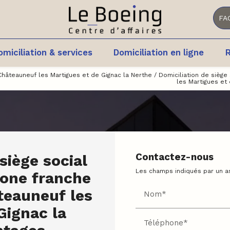
FA
omiciliation & services
Domiciliation en ligne
R
Châteauneuf les Martigues et de Gignac la Nerthe / Domiciliation de sièg
les Martigues et 
siège social
Contactez-nous
Les champs indiqués par un as
zone franche
teauneuf les
Nom*
Gignac la
Téléphone*