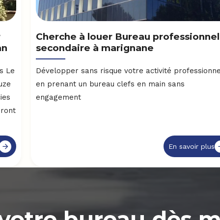
r
Cherche à louer Bureau professionnel
an
secondaire à marignane
es Le
Développer sans risque votre activité professionne
uze
en prenant un bureau clefs en main sans
ies
engagement
dront
En savoir plus
votre bureau dès 