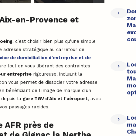
Dom
zo
à Aix-en-Provence et
Ma
exo
cou
Boeing
, c'est choisir bien plus qu'une simple
e adresse stratégique au carrefour de
vice de domiciliation d'entreprise et de
Lo
ure tout en vous libérant des contraintes
to
our entreprise
rigoureuse, incluant la
Ma
ution vous permet de dissocier votre adresse
mo
 en bénéficiant de l'image de marque d'un
op
 depuis la
gare TGV d'Aix et l'aéroport
, avec
vos passages rapides.
Lo
e AFR près de
ma
Ch
et de Gignac la Nerthe