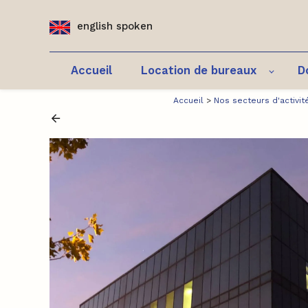
Panneau de gestion des cookies
english spoken
Accueil
Location de bureaux
D
Accueil
>
Nos secteurs d'activit