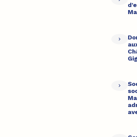
d'
Ma
Dom
aux
Ch
Gi
Soc
so
Ma
ad
ave