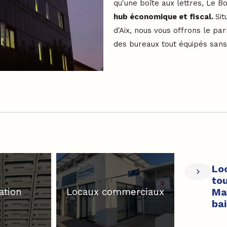
qu'une boîte aux lettres, Le 
hub économique et fiscal.
Sit
d'Aix, nous vous offrons le park
des bureaux tout équipés san
Lo
to
Ma
ation
Locaux commerciaux
ba