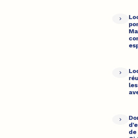
Loc
po
Ma
co
es
Lo
ré
le
ave
Dom
d'
de