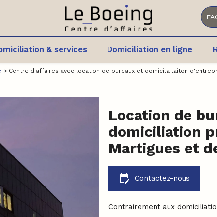
FA
omiciliation & services
Domiciliation en ligne
R
é
> Centre d'affaires avec location de bureaux et domicilaitaiton d'entrep
Location de bu
domiciliation 
Martigues et d
edit_calendar
Contactez-nous
Contrairement aux domiciliatio