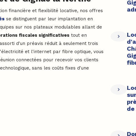
Gi
adm
n financière et flexibilité locative, nos offres
és
se distinguent par leur implantation en
 équipes sur nos plateaux modulables allant de
Lo
rations fiscales significatives
tout en
d'
ssorti d'un préavis réduit à seulement trois
Ch
électricité et l'internet par fibre optique, vous
Gig
 réunion connectées pour recevoir vos clients
fib
echnologique, sans les coûts fixes d'une
Lo
su
pr
de 
Dom