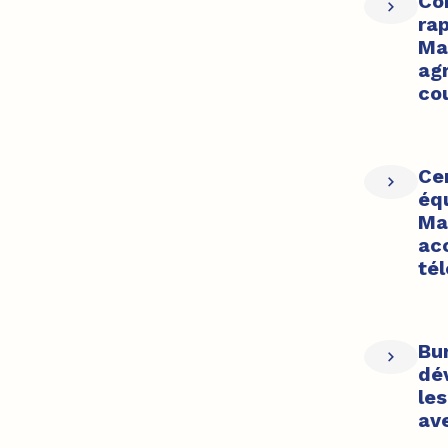
Con
ra
Ma
ag
cou
Cen
éq
Ma
ac
té
Bu
dé
le
ave