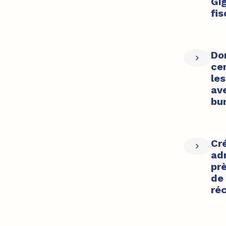
Gi
fis
Dom
ce
le
av
bu
Cré
ad
pr
de 
réc